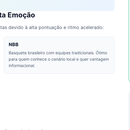
lta Emoção
as devido à alta pontuação e ritmo acelerado:
NBB
Basquete brasileiro com equipes tradicionais. Ótimo
para quem conhece o cenário local e quer vantagem
informacional.