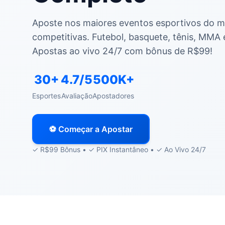
Aposte nos maiores eventos esportivos do
competitivas. Futebol, basquete, tênis, MMA 
Apostas ao vivo 24/7 com bônus de R$99!
30+
4.7/5
500K+
Esportes
Avaliação
Apostadores
⚽ Começar a Apostar
✓ R$99 Bônus • ✓ PIX Instantâneo • ✓ Ao Vivo 24/7