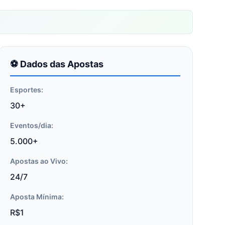
⚽ Dados das Apostas
Esportes:
30+
Eventos/dia:
5.000+
Apostas ao Vivo:
24/7
Aposta Mínima:
R$1