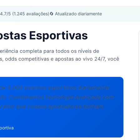
4.7/5 (1.245 avaliações)
🔄 Atualizado diariamente
stas Esportivas
iência completa para todos os níveis de
, odds competitivas e apostas ao vivo 24/7, você
 de 5.000 eventos esportivos diariamente
ado. Combinamos tecnologia avançada com
rantir que nossos apostadores tenham
portiva