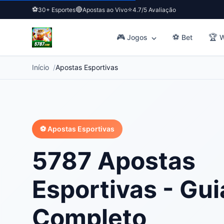
⚽
🔴
⭐
30+ Esportes
Apostas ao Vivo
4.7/5 Avaliação
🎮
⚽
🏆
Jogos
Bet
W
Início
Apostas Esportivas
⚽ Apostas Esportivas
5787 Apostas
Esportivas - Gui
Completo