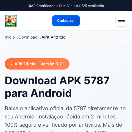
🔒
✓
⭐
APK Verificado
Sem Vírus
4.8/5 Avaliação
Cadastrar
Início
Download
APK Android
📱 APK Oficial - Versão 3.2.1
Download APK 5787
para Android
Baixe o aplicativo oficial da 5787 diretamente no
seu Android. Instalação rápida em 2 minutos,
100% seguro e verificado por antivírus. Mais de