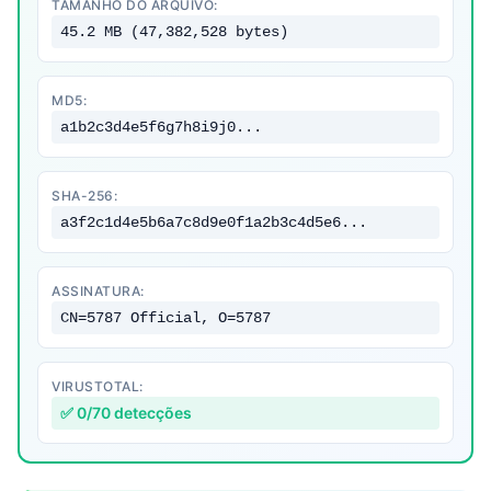
TAMANHO DO ARQUIVO:
45.2 MB (47,382,528 bytes)
MD5:
a1b2c3d4e5f6g7h8i9j0...
SHA-256:
a3f2c1d4e5b6a7c8d9e0f1a2b3c4d5e6...
ASSINATURA:
CN=5787 Official, O=5787
VIRUSTOTAL:
✅ 0/70 detecções