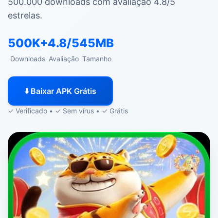
500.000 downloads com avaliação 4.8/5
estrelas.
500K+
4.8/5
45MB
Downloads
Avaliação
Tamanho
⬇️ Baixar APK Grátis
✓ Verificado • ✓ Sem vírus • ✓ Grátis