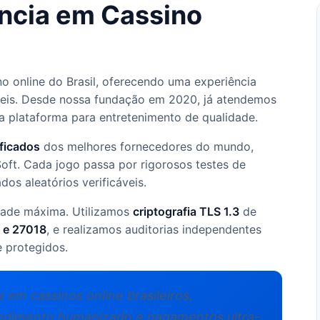
ência em Cassino
o online do Brasil, oferecendo uma experiência
veis. Desde nossa fundação em 2020, já atendemos
 plataforma para entretenimento de qualidade.
ificados
dos melhores fornecedores do mundo,
Soft. Cada jogo passa por rigorosos testes de
dos aleatórios verificáveis.
dade máxima. Utilizamos
criptografia TLS 1.3
de
 e 27018
, e realizamos auditorias independentes
e protegidos.
 em cassinos online brasileiros,
ndimento humanizado e pagamentos ultra-