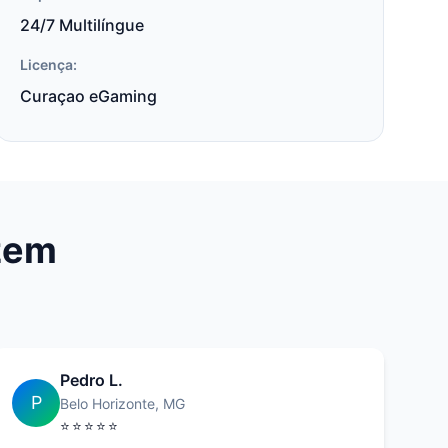
24/7 Multilíngue
Licença:
Curaçao eGaming
zem
Pedro L.
P
Belo Horizonte, MG
⭐⭐⭐⭐⭐