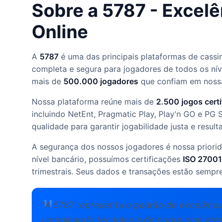
Sobre a 5787 - Excel
Online
A
5787
é uma das principais plataformas de cassin
completa e segura para jogadores de todos os ní
mais de
500.000 jogadores
que confiam em nossa
Nossa plataforma reúne mais de
2.500 jogos cert
incluindo NetEnt, Pragmatic Play, Play'n GO e PG 
qualidade para garantir jogabilidade justa e resulta
A segurança dos nossos jogadores é nossa priori
nível bancário, possuímos certificações
ISO 27001
trimestrais. Seus dados e transações estão sempr
"A 5787 representa o padrão de excelência
combinando tecnologia de ponta com ate