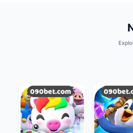
Explo