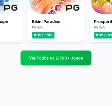
cape
Bikini Paradise
Prosperi
PG Soft
PG Soft
RTP: 96.70%
RTP: 96.8
Ver Todos os 2.500+ Jogos