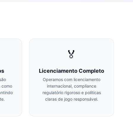
🏅
os
Licenciamento Completo
são
Operamos com licenciamento
os como
internacional, compliance
ntindo
regulatório rigoroso e políticas
te.
claras de jogo responsável.