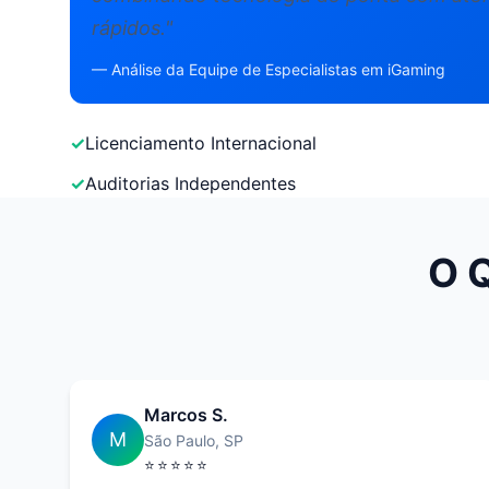
rápidos."
— Análise da Equipe de Especialistas em iGaming
✓
Licenciamento Internacional
✓
Auditorias Independentes
O 
Marcos S.
M
São Paulo, SP
⭐⭐⭐⭐⭐