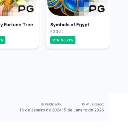
ty Fortune Tree
Symbols of Egypt
PG Soft
9%
RTP: 96.71%
📅 Publicado:
🔄 Atualizado:
15 de Janeiro de 2024
15 de Janeiro de 2026